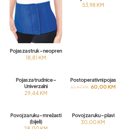
53,98
KM
Pojas za struk – neopren
18,81
KM
Pojas za trudnice –
Postoperativni pojas
ON SALE
Univerzalni
Original
Curre
60,00
KM
62,47
KM
price
price
29,44
KM
was:
is:
62,47 KM.
60,0
Povoj za ruku – mrežasti
Povoj za ruku – plavi
(bijeli)
30,00
KM
28,00
KM