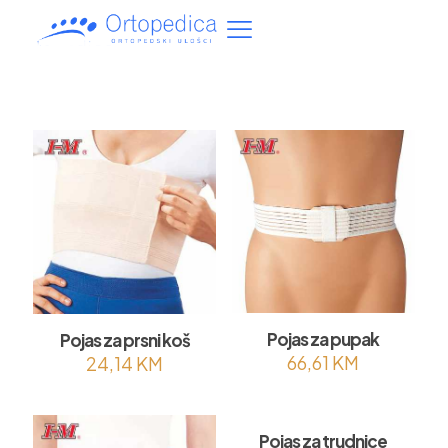
Pojas za pupak
Pojas za prsni koš
66,61
KM
24,14
KM
Pojas za trudnice