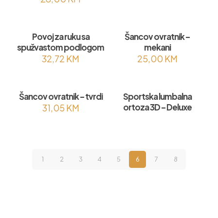
Povoj za ruku sa
Šancov ovratnik –
spužvastom podlogom
mekani
32,72
KM
25,00
KM
Šancov ovratnik – tvrdi
Sportska lumbalna
ortoza 3D – Deluxe
31,05
KM
1
2
3
4
5
6
7
8