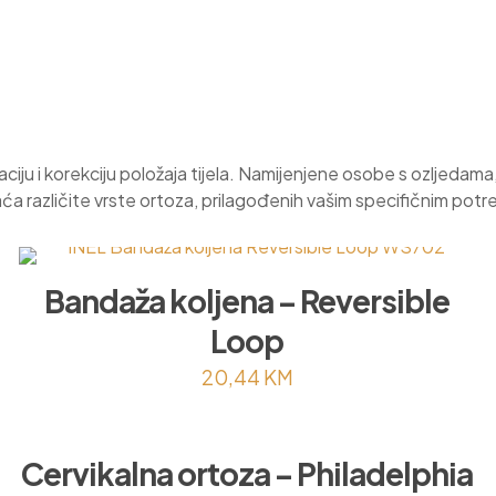
zaciju i korekciju položaja tijela. Namijenjene osobe s ozljedama
aća različite vrste ortoza, prilagođenih vašim specifičnim pot
Bandaža koljena – Reversible
Loop
20,44
KM
Cervikalna ortoza – Philadelphia