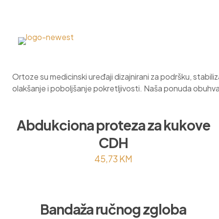
Ortoze su medicinski uređaji dizajnirani za podršku, stabili
olakšanje i poboljšanje pokretljivosti. Naša ponuda obuhv
Abdukciona proteza za kukove
CDH
45,73
KM
Bandaža ručnog zgloba