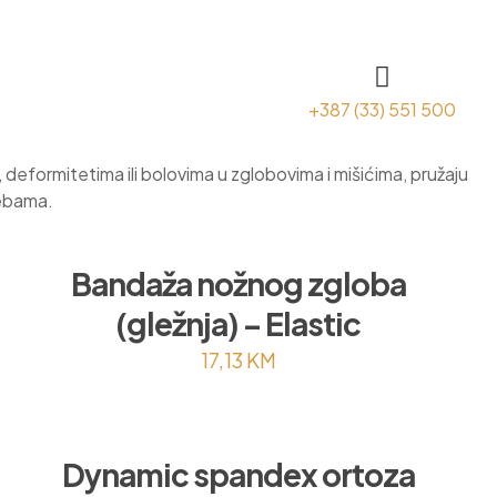
+387 (33) 551 500
, deformitetima ili bolovima u zglobovima i mišićima, pružaju
rebama.
Bandaža nožnog zgloba
(gležnja) – Elastic
17,13
KM
Dynamic spandex ortoza