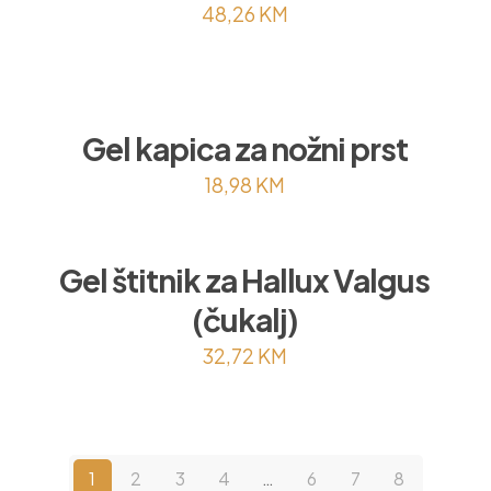
48,26
KM
Gel kapica za nožni prst
18,98
KM
Gel štitnik za Hallux Valgus
(čukalj)
32,72
KM
1
2
3
4
…
6
7
8