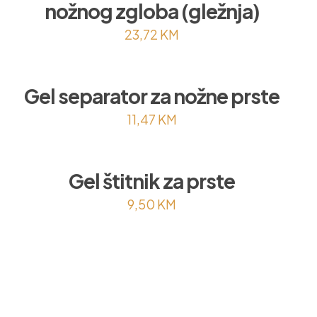
nožnog zgloba (gležnja)
23,72
KM
Gel separator za nožne prste
11,47
KM
Gel štitnik za prste
9,50
KM