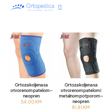
Ortoza koljena sa
Ortoza koljena sa
otvorenom patelom –
otvorenom patelom i
neopren
metalnom potporom –
neopren
54,00
KM
81,81
KM