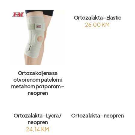
Ortoza lakta – Elastic
26,00
KM
Ortoza koljena sa
otvorenom patelom i
metalnom potporom –
neopren
Ortoza lakta – Lycra /
Ortoza lakta – neopren
neopren
24,14
KM