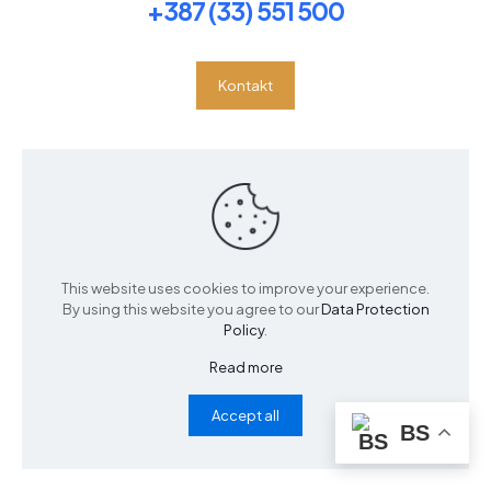
+387 (33) 551 500
Kontakt
Informacije
Kontaktirajte nas
Ko smo mi?
Vrste uložaka
This website uses cookies to improve your experience.
Izrada i održavanje
By using this website you agree to our
Data Protection
Vježbe
Policy
.
Read more
Accept all
© 2024
Ortopedica
| Sva prava zadržana | Tehnička
BS
izrada
FavianTech