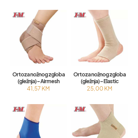
Ortoza nožnog zgloba
Ortoza nožnog zgloba
(gležnja) – Airmesh
(gležnja) – Elastic
41,57
KM
25,00
KM