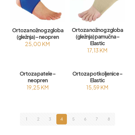
Ortoza nožnog zgloba
Ortoza nožnog zgloba
(gležnja) pamučna –
(gležnja) – neopren
Elastic
25,00
KM
17,13
KM
Ortoza patele –
Ortoza potkoljenice –
neopren
Elastic
19,25
KM
15,59
KM
1
2
3
4
5
6
7
8