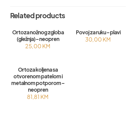
Related products
Ortoza nožnog zgloba
Povoj za ruku – plavi
(gležnja) – neopren
30,00
KM
25,00
KM
Ortoza koljena sa
otvorenom patelom i
metalnom potporom –
neopren
81,81
KM