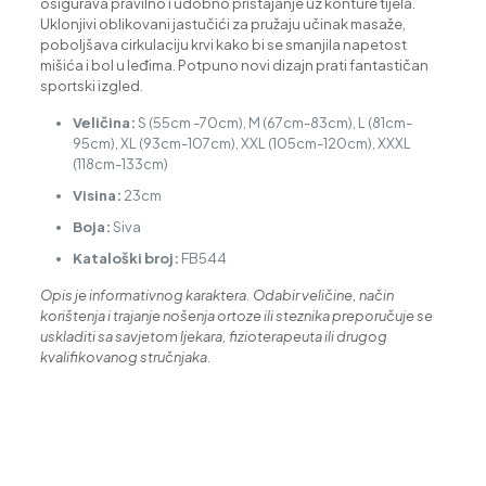
osigurava pravilno i udobno pristajanje uz konture tijela.
Uklonjivi oblikovani jastučići za pružaju učinak masaže,
poboljšava cirkulaciju krvi kako bi se smanjila napetost
mišića i bol u leđima. Potpuno novi dizajn prati fantastičan
sportski izgled.
Veličina:
S (55cm -70cm), M (67cm-83cm), L (81cm-
95cm), XL (93cm-107cm), XXL (105cm-120cm), XXXL
(118cm-133cm)
Visina:
23cm
Boja:
Siva
Kataloški broj:
FB544
Opis je informativnog karaktera. Odabir veličine, način
korištenja i trajanje nošenja ortoze ili steznika preporučuje se
uskladiti sa savjetom ljekara, fizioterapeuta ili drugog
kvalifikovanog stručnjaka.
Vrsta oglasa
Prodaja