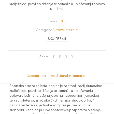
kralježnice i pravilno držanja te pomaže u ublažavanju bolova
u leđima.
Brand:
INEL
Category:
Ortoze i steznici
SKU:
FB544
Share
Description
Additional information
Sportska ortoza za leđa idealna je za stabilizaciju lumbalne
kralježnice i pravilno držanja te pomaže u ublažavanju
bolova u leđima. Izrađena je po najnaprednijoj njemačkoj
tehnici pletenja, značajke 3-dimenzionalnog oblika, 4
načina rastezanja, jednake kompresije i omogućuje
slobodnu ventilaciju. Ova anatomska potpora za pletenje