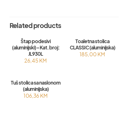
Related products
Štap podesivi
Toaletna stolica
(aluminijski) – Kat. broj:
CLASSIC (aluminijska)
JL930L
185,00
KM
26,45
KM
Tuš stolica sa naslonom
(aluminijska)
106,36
KM