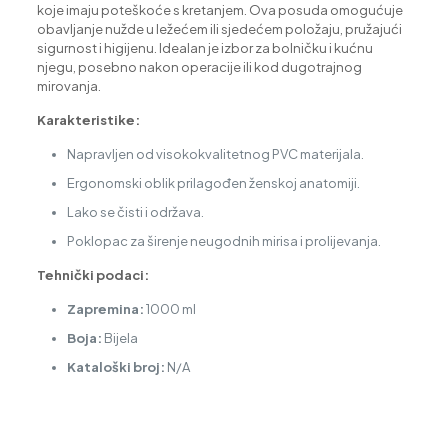
koje imaju poteškoće s kretanjem. Ova posuda omogućuje
obavljanje nužde u ležećem ili sjedećem položaju, pružajući
sigurnost i higijenu. Idealan je izbor za bolničku i kućnu
njegu, posebno nakon operacije ili kod dugotrajnog
mirovanja.
Karakteristike:
Napravljen od visokokvalitetnog PVC materijala.
Ergonomski oblik prilagođen ženskoj anatomiji.
Lako se čisti i održava.
Poklopac za širenje neugodnih mirisa i prolijevanja.
Tehnički podaci:
Zapremina:
1000 ml
Boja:
Bijela
Kataloški broj:
N/A
Vrsta oglasa
Prodaja