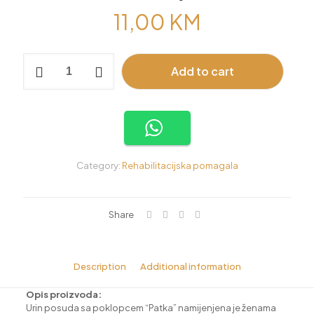
11,00
KM
Urin
Add to cart
posuda
sa
poklopcem
-
Patka
(za
žene)
quantity
Category:
Rehabilitacijska pomagala
Share
Description
Additional information
Opis proizvoda:
Urin posuda sa poklopcem “Patka” namijenjena je ženama