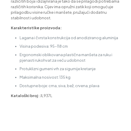
različitih boja i dizajnirana je tako da se prilagodi potrebama
različitih korisnika. Cijev ima opružni zatik koji omogućuje
prilagodbu visine ručke i manšete, pružajući dodatnu
stabilnost i udobnost.
Karakteristike proizvoda:
Lagana i čvrsta konstrukcija od anodiziranog aluminija
Visina podesiva: 95-118 cm
Ergonomski oblikovana plastična manšeta za ruku i
pjenasti rukohvat za veću udobnost
Protuklizni gumeni vrh za sigurnije kretanje
Maksimalna nosivost: 135 kg
Dostupne boje: crna, siva, bež, crvena, plava
Kataloški broj:
JL937L
Vrsta oglasa
Prodaja