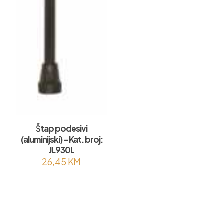
Štap podesivi
(aluminijski) – Kat. broj:
JL930L
26,45
KM