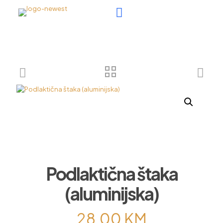
Podlaktična štaka
(aluminijska)
28,00
KM