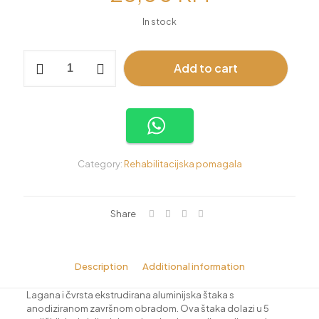
In stock
Podlaktična
Add to cart
štaka
(aluminijska)
quantity
Category:
Rehabilitacijska pomagala
Share
Description
Additional information
Lagana i čvrsta ekstrudirana aluminijska štaka s
anodiziranom završnom obradom. Ova štaka dolazi u 5