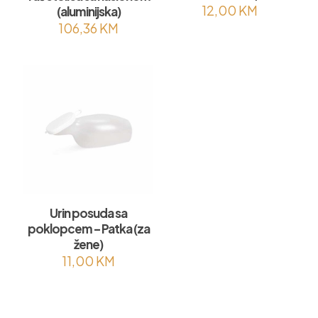
12,00
KM
(aluminijska)
106,36
KM
Urin posuda sa
poklopcem – Patka (za
žene)
11,00
KM