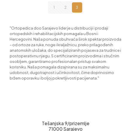
1
2
3
"Ortopedica doo Sarajevo lider je u distribuciji i prodaji
ortopedskih i rehabilitacijskih pomagala u Bosni i
Hercegovini. Naša ponuda obuhvaća širok spektar proizvoda
– od ortoze za ruke, noge i kralježnicu, preko prilagođenih
anatomskih uložaka, do specijaliziranih pojaseva za trudnice i
postoperativnu njegu. S certificiranim proizvodima i stručnim
osobljem, garantiramo profesionalan pristup svakom
korisniku. Naša pomagala dizajnirana su za maksimalnu
udobnost, dugotrajnost i učinkovitost, čime doprinosimo
bržem oporavku i boljoj pokretljivosti pacijenata."
Tešanjska 9/prizemlje
71000 Sarajevo