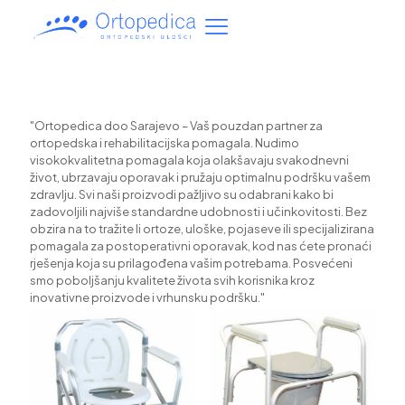
"Ortopedica doo Sarajevo – Vaš pouzdan partner za
ortopedska i rehabilitacijska pomagala. Nudimo
visokokvalitetna pomagala koja olakšavaju svakodnevni
život, ubrzavaju oporavak i pružaju optimalnu podršku vašem
zdravlju. Svi naši proizvodi pažljivo su odabrani kako bi
zadovoljili najviše standardne udobnosti i učinkovitosti. Bez
obzira na to tražite li ortoze, uloške, pojaseve ili specijalizirana
pomagala za postoperativni oporavak, kod nas ćete pronaći
rješenja koja su prilagođena vašim potrebama. Posvećeni
smo poboljšanju kvalitete života svih korisnika kroz
inovativne proizvode i vrhunsku podršku."