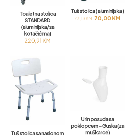
Tuš stolica ( aluminijska )
Toaletna stolica
Original
Curre
70,00
KM
73,13
KM
STANDARD
price
price
(aluminijska/sa
was:
is:
kotačićima)
73,13 KM.
70,0
220,91
KM
Urin posuda sa
poklopcem – Guska (za
muškarce)
Tuš stolica sa naslonom