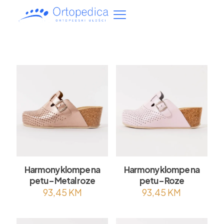
Harmony klompe na
Harmony klompe na
petu – Metal roze
petu – Roze
93,45
KM
93,45
KM