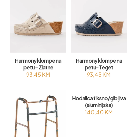
Harmony klompe na
Harmony klompe na
petu – Zlatne
petu- Teget
93,45
KM
93,45
KM
Hodalica fiksno/gibljiva
(aluminijska)
140,40
KM