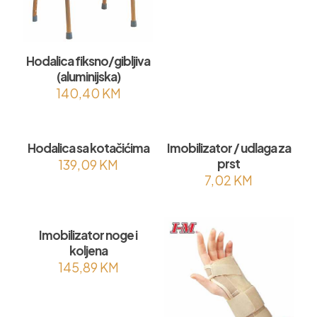
Hodalica fiksno/gibljiva
(aluminijska)
140,40
KM
Hodalica sa kotačićima
Imobilizator / udlaga za
prst
139,09
KM
7,02
KM
Imobilizator noge i
koljena
145,89
KM