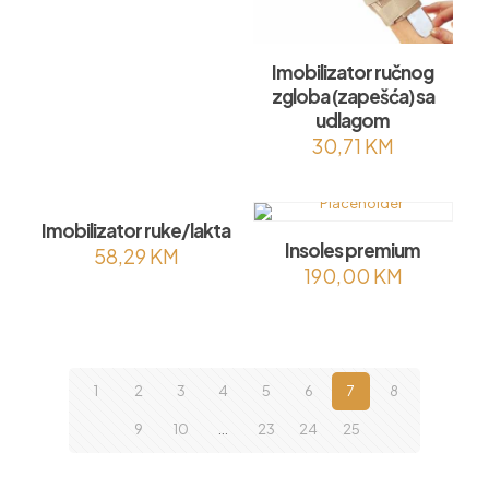
Imobilizator ručnog
zgloba (zapešća) sa
udlagom
30,71
KM
Imobilizator ruke/lakta
Insoles premium
58,29
KM
190,00
KM
1
2
3
4
5
6
7
8
9
10
…
23
24
25