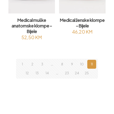
Medical muške
Medical ženske klompe
anatomske klompe –
– Bijele
Bijele
46,20
KM
52,50
KM
1
2
3
…
8
9
10
11
12
13
14
…
23
24
25