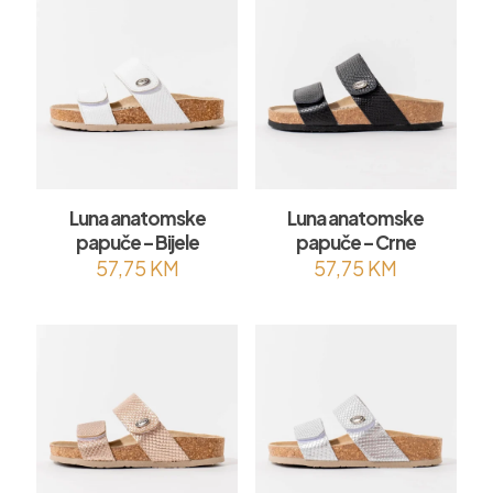
Luna anatomske
Luna anatomske
papuče – Bijele
papuče – Crne
57,75
KM
57,75
KM