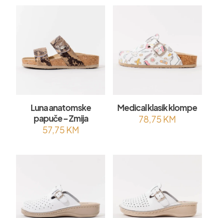
Luna anatomske
Medical klasik klompe
papuče – Zmija
78,75
KM
57,75
KM