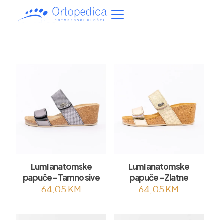
Lumi anatomske
Lumi anatomske
papuče – Tamno sive
papuče – Zlatne
64,05
KM
64,05
KM