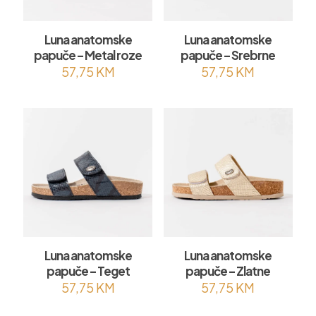
Luna anatomske
Luna anatomske
papuče – Metal roze
papuče – Srebrne
57,75
KM
57,75
KM
Luna anatomske
Luna anatomske
papuče – Teget
papuče – Zlatne
57,75
KM
57,75
KM