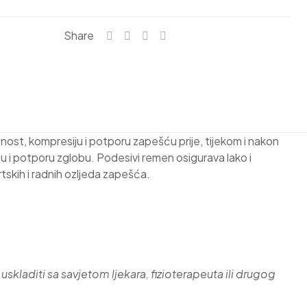
Share
nost, kompresiju i potporu zapešću prije, tijekom i nakon
i potporu zglobu. Podesivi remen osigurava lako i
rtskih i radnih ozljeda zapešća.
uskladiti sa savjetom ljekara, fizioterapeuta ili drugog