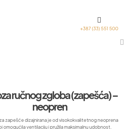
+387 (33) 551 500
za ručnog zgloba (zapešća) –
neopren
za zapešće dizajnirana je od visokokvalitetnog neoprena
bi omogućila ventilaciju i pružila maksimalnu udobnost,