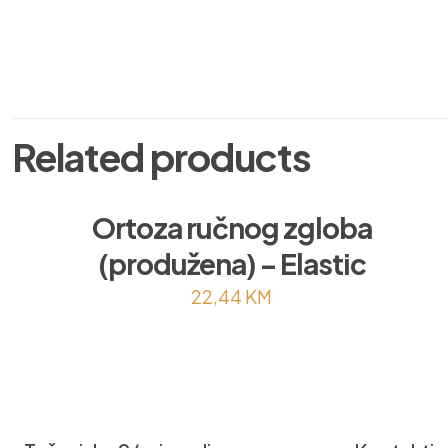
Vrsta oglasa
Related products
Ortoza ručnog zgloba
(produžena) – Elastic
22,44
KM