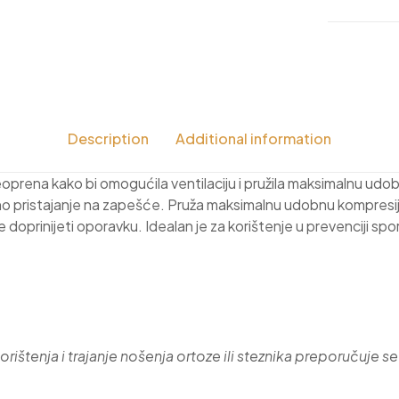
Description
Additional information
prena kako bi omogućila ventilaciju i pružila maksimalnu udob
pristajanje na zapešće. Pruža maksimalnu udobnu kompresiju 
 doprinijeti oporavku. Idealan je za korištenje u prevenciji spo
rištenja i trajanje nošenja ortoze ili steznika preporučuje se 