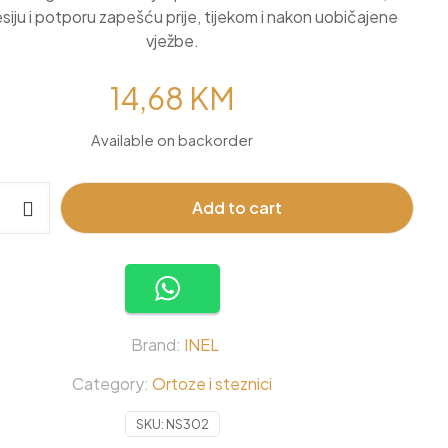
iju i potporu zapešću prije, tijekom i nakon uobičajene
vježbe.
14,68
KM
Available on backorder
Add to cart
Brand:
INEL
Category:
Ortoze i steznici
SKU:
NS302