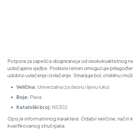
Potpora za zapešće dizajnirana je od visokokvalitetnog neo
uobičajene vježbe. Podesivi remen omogućuje prilagođeno 
udobno uvlačenje i izvlačenje. Smanjuje bol, oteklinu i može
Veličina:
Univerzalna (za desnu i lijevu ruku)
Boja:
Plava
Kataloški broj:
NS302
Opis je informativnog karaktera. Odabir veličine, način ko
kvalifikovanog stručnjaka.