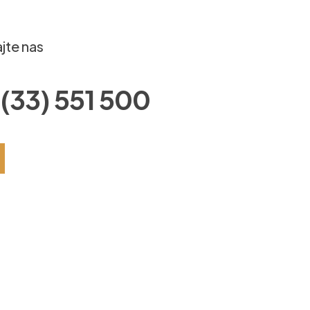
jte nas
(33) 551 500