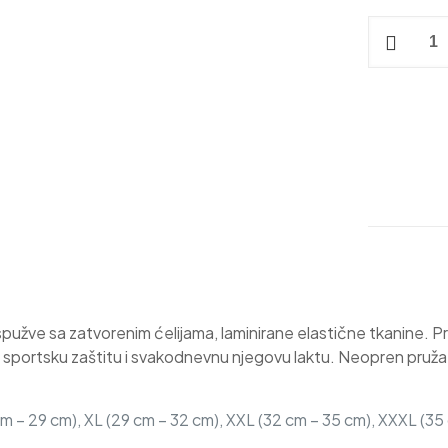
Ortoza
lakta
-
Neopren
quantity
pužve sa zatvorenim ćelijama, laminirane elastične tkanine. P
e za sportsku zaštitu i svakodnevnu njegovu laktu. Neopren pruž
 cm – 29 cm), XL (29 cm – 32 cm), XXL (32 cm – 35 cm), XXXL (35