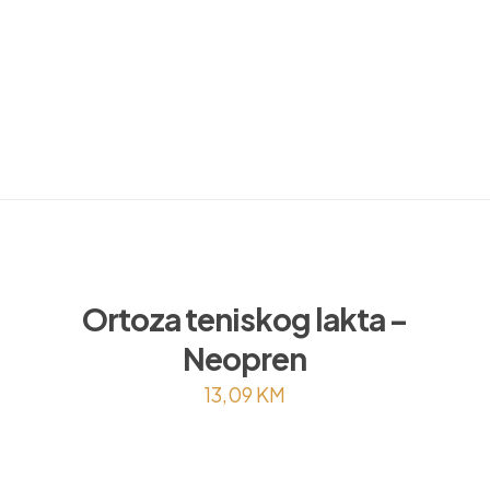
Ortoza teniskog lakta –
Neopren
13,09
KM