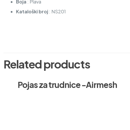
Boja
: Plava
Kataloški broj
: NS201
Related products
Pojas za trudnice -Airmesh