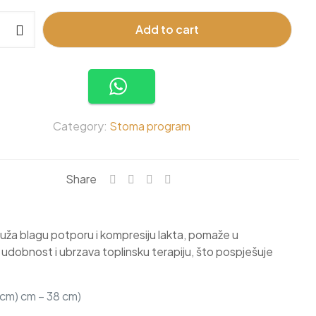
Add to cart
Category:
Stoma program
Share
ruža blagu potporu i kompresiju lakta, pomaže u
a udobnost i ubrzava toplinsku terapiju, što pospješuje
 cm) cm – 38 cm)