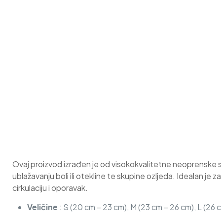
Ovaj proizvod izrađen je od visokokvalitetne neoprenske s
ublažavanju boli ili otekline te skupine ozljeda. Idealan j
cirkulaciju i oporavak.
Veličine
: S (20 cm – 23 cm), M (23 cm – 26 cm), L (26