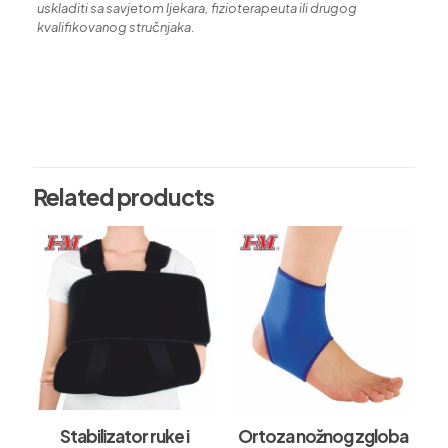
uskladiti sa savjetom ljekara, fizioterapeuta ili drugog
kvalifikovanog stručnjaka.
Vrsta oglasa
Prodaja
Related products
Stabilizator ruke i
Ortoza nožnog zgloba