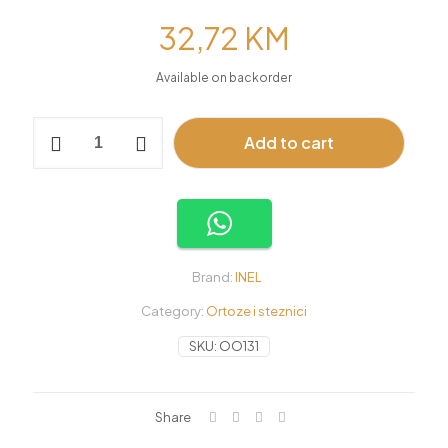
32,72
KM
Available on backorder
Gel
Add to cart
uložak
za
petu
quantity
Brand:
INEL
Category:
Ortoze i steznici
SKU:
OO131
Share