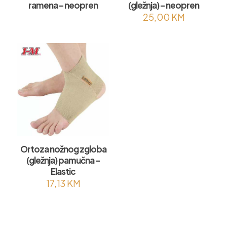
ramena – neopren
(gležnja) – neopren
25,00
KM
Ortoza nožnog zgloba
(gležnja) pamučna –
Elastic
17,13
KM