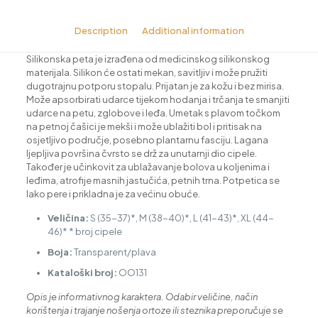
Description
Additional information
Silikonska peta je izrađena od medicinskog silikonskog
materijala. Silikon će ostati mekan, savitljiv i može pružiti
dugotrajnu potporu stopalu. Prijatan je za kožu i bez mirisa.
Može apsorbirati udarce tijekom hodanja i trčanja te smanjiti
udarce na petu, zglobove i leđa. Umetak s plavom točkom
na petnoj čašici je mekši i može ublažiti bol i pritisak na
osjetljivo područje, posebno plantarnu fasciju. Lagana
ljepljiva površina čvrsto se drž za unutarnji dio cipele.
Također je učinkovit za ublažavanje bolova u koljenima i
leđima, atrofije masnih jastučića, petnih trna. Potpetica se
lako pere i prikladna je za većinu obuće.
Veličina:
S (35-37)*, M (38-40)*, L (41-43)*, XL (44-
46)* * broj cipele
Boja:
Transparent/plava
Kataloški broj:
OO131
Opis je informativnog karaktera. Odabir veličine, način
korištenja i trajanje nošenja ortoze ili steznika preporučuje se