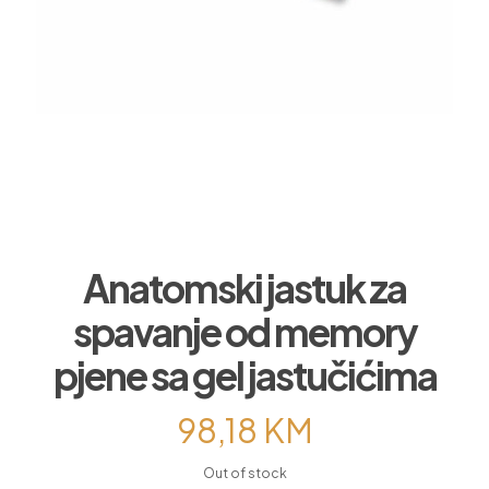
Anatomski jastuk za
spavanje od memory
pjene sa gel jastučićima
98,18
KM
Out of stock