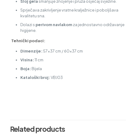
Sloj gela
smanjuje znojenje i pruža osjećaj svježine.
Sprječava zakrivljenje vratne kralježnice i poboljšava
kvalitetu sna.
Dolazi s
perivom navlakom
za jednostavno održavanje
higijene.
Tehnički podaci:
Dimenzije:
57×37 cm / 60×37 cm
Visina:
11 cm
Boja:
Bijela
Kataloški broj:
VBJ03
Vrsta oglasa
Prodaja
Related products