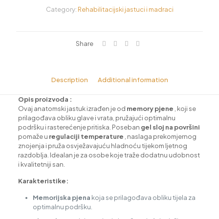
Category:
Rehabilitacijski jastuci i madraci
Share
Description
Additional information
Opis proizvoda :
Ovaj anatomski jastuk izrađen je od
memory pjene
, koji se
prilagođava obliku glave i vrata, pružajući optimalnu
podršku i rasterećenje pritiska. Poseban
gel sloj na površini
pomaže u
regulaciji temperature
, naslaga prekomjernog
znojenja i pruža osvježavajuću hladnoću tijekom ljetnog
razdoblja. Idealan je za osobe koje traže dodatnu udobnost
i kvalitetniji san.
Karakteristike:
Memorijska pjena
koja se prilagođava obliku tijela za
optimalnu podršku.