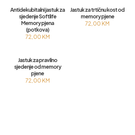
Antidekubitalni jastuk za
Jastuk za trtičnu kost od
sjedenje Softlife
memory pjene
Memory pjena
72,00
KM
(potkova)
72,00
KM
Jastuk za pravilno
sjedenje od memory
pjene
72,00
KM